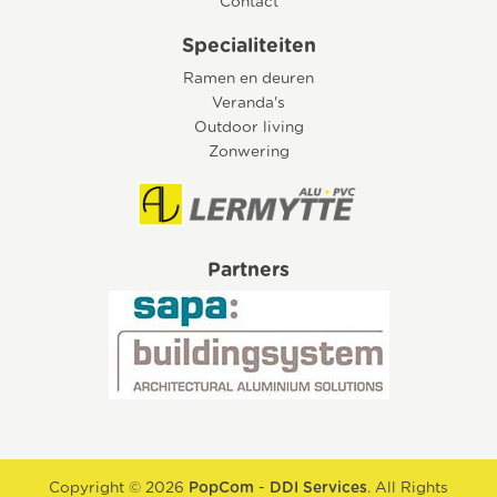
Contact
Specialiteiten
Ramen en deuren
Veranda's
Outdoor living
Zonwering
Partners
Copyright © 2026
PopCom
-
DDI Services
. All Rights