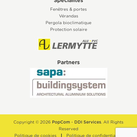
Spécialités
Fenêtres & portes
Vérandas
Pergola bioclimatique
Protection solaire
Partners
Copyright © 2026
PopCom
-
DDI Services
. All Rights
Reserved
Politique de cookies
Politique de confidentialité