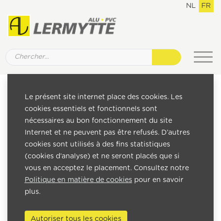
NL
FR
Pages
Le présent site internet place des cookies. Les
Home
cookies essentiels et fonctionnels sont
Entreprise
nécessaires au bon fonctionnement du site
La méthode
Internet et ne peuvent pas être refusés. D’autres
Personnalisation
cookies sont utilisés à des fins statistiques
Réalisations / Portes et fenêtres
(cookies d’analyse) et ne seront placés que si
Réalisations / Vérandas
vous en acceptez le placement. Consultez notre
Réalisations / Pergola bioclimatique
Politique en matière de cookies
pour en savoir
Réalisations / Protection solaire
plus.
Partenaires
Contact
Autoriser tous les cookies