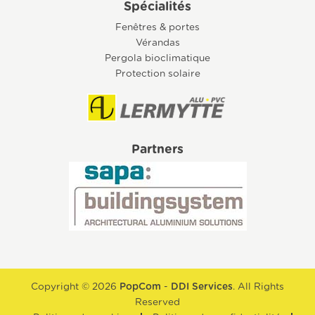
Spécialités
Fenêtres & portes
Vérandas
Pergola bioclimatique
Protection solaire
Partners
Copyright © 2026
PopCom
-
DDI Services
. All Rights
Reserved