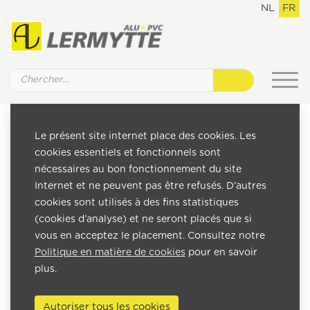
NL
FR
Politique relative aux cookies
Le présent site internet place des cookies. Les
Déclaration relative aux cookies
cookies essentiels et fonctionnels sont
nécessaires au bon fonctionnement du site
Étant donné que notre site Web utilise des « cookies »,
Internet et ne peuvent pas être refusés. D’autres
nous souhaitons vous informer sur les différents types de
cookies sont utilisés à des fins statistiques
cookies nous utilisons et quels cookies nos fournisseurs de
(cookies d’analyse) et ne seront placés que si
services utilisent et comment vous pouvez gérer et
vous en acceptez le placement. Consultez notre
bloquer les cookies.
Politique en matière de cookies
pour en savoir
plus.
Que sont les cookies ? Quels types de cookies existe-t-il ?
Les cookies sont de petits fichiers texte que votre
navigateur reçoit lorsque vous visitez un site Web, et qui
Autoriser tous les cookies