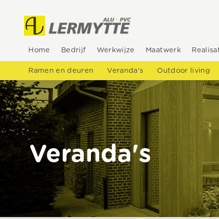
Home
Bedrijf
Werkwijze
Maatwerk
Realisa
Ramen en deuren
Veranda's
Outdoor living
Veranda's